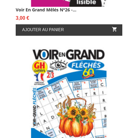
Voir En Grand Mêlés N°26 -...
Prix
3,00 €

AJOUTER AU PANIER