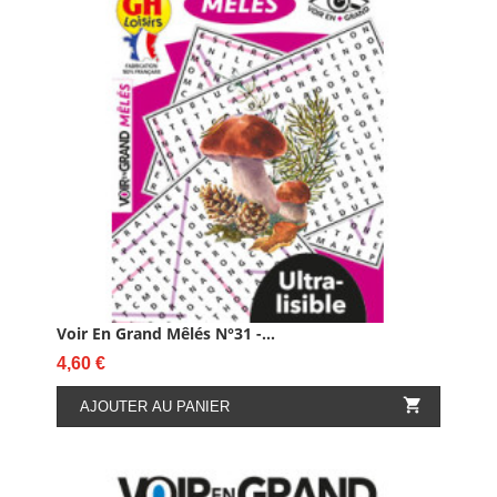
Voir En Grand Mêlés N°31 -...
Prix
4,60 €

AJOUTER AU PANIER