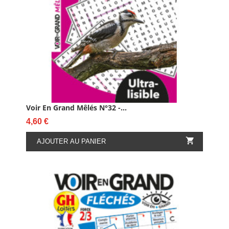
Voir En Grand Mêlés N°32 -...
Prix
4,60 €

AJOUTER AU PANIER