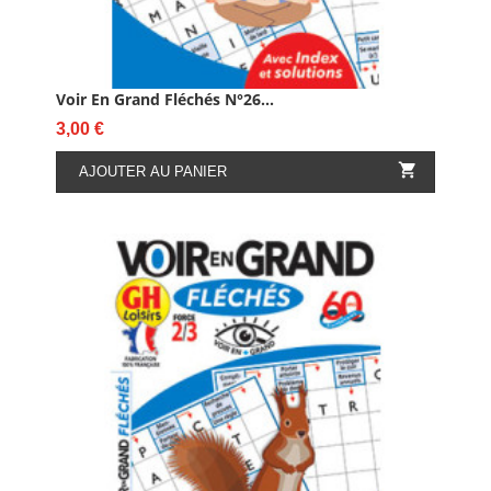
Voir En Grand Fléchés N°26...
Prix
3,00 €

AJOUTER AU PANIER