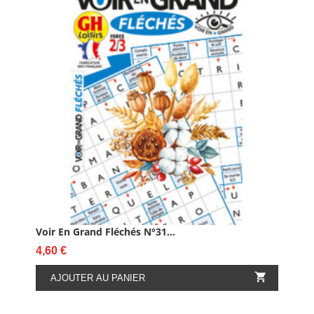
Voir En Grand Fléchés N°31...
Prix
4,60 €

AJOUTER AU PANIER