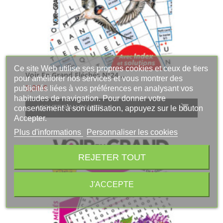
Ce site Web utilise ses propres cookies et ceux de tiers
Voir En Grand Fléchés N°24...
pour améliorer nos services et vous montrer des
publicités liées à vos préférences en analysant vos
Prix
3,00 €
habitudes de navigation. Pour donner votre

consentement à son utilisation, appuyez sur le bouton
AJOUTER AU PANIER
Accepter.
Plus d'informations
Personnaliser les cookies
REJETER TOUT
J'ACCEPTE