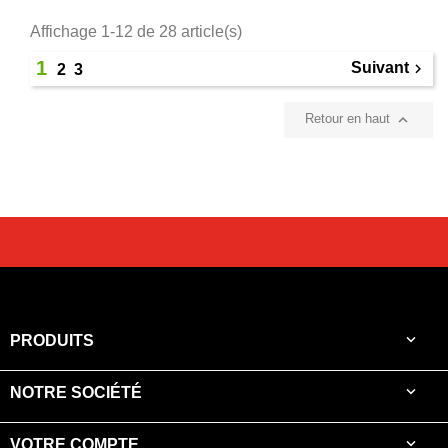
Affichage 1-12 de 28 article(s)
1
Suivant

2
3

Retour en haut

PRODUITS

NOTRE SOCIÉTÉ

VOTRE COMPTE