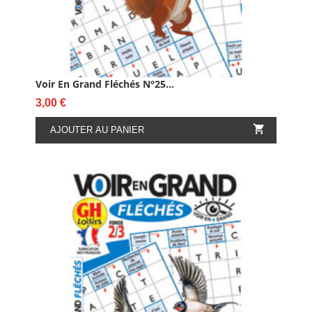
Voir En Grand Fléchés N°25...
Prix
3,00 €

AJOUTER AU PANIER