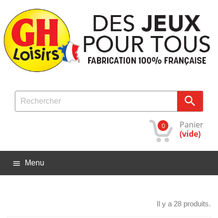

Panier
0
(vide)
Menu

Il y a 28 produits.