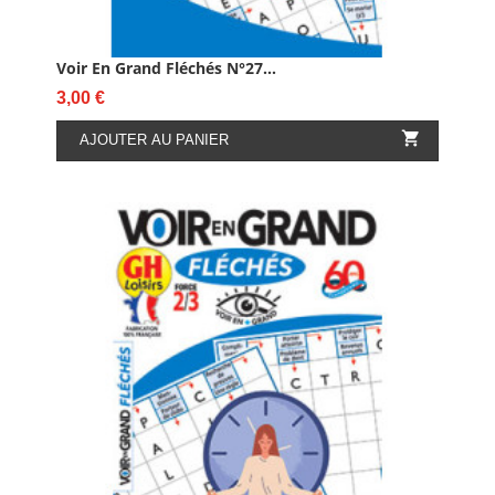
Voir En Grand Fléchés N°27...
Prix
3,00 €

AJOUTER AU PANIER