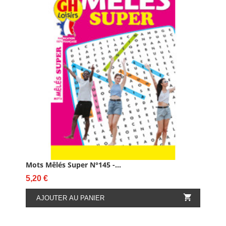
Mots Mêlés Super N°145 -...
Prix
5,20 €

AJOUTER AU PANIER