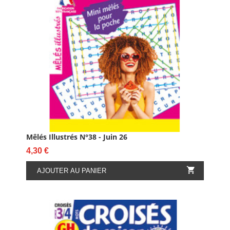
Mêlés Illustrés N°38 - Juin 26
Prix
4,30 €

AJOUTER AU PANIER