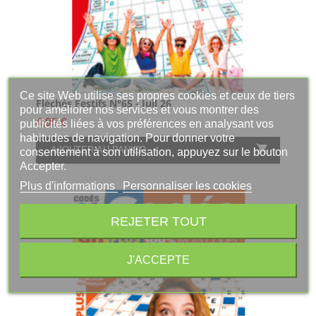
Ce site Web utilise ses propres cookies et ceux de tiers
Fléchés Festifs N°65 - Juil 26
pour améliorer nos services et vous montrer des
Prix
4,95 €
publicités liées à vos préférences en analysant vos
habitudes de navigation. Pour donner votre

AJOUTER AU PANIER
consentement à son utilisation, appuyez sur le bouton
Accepter.
Plus d'informations
Personnaliser les cookies
REJETER TOUT
J'ACCEPTE