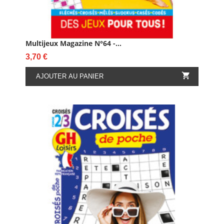
Multijeux Magazine N°64 -...
Prix
3,70 €

AJOUTER AU PANIER