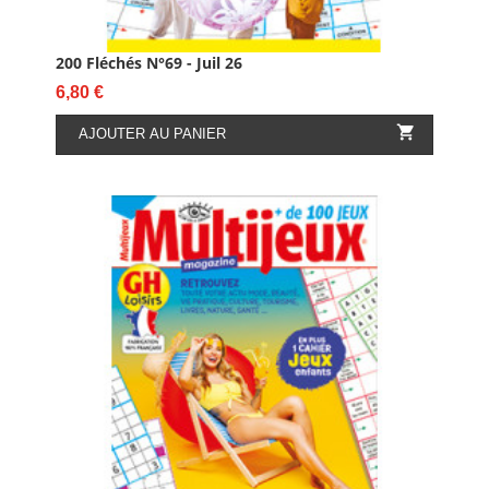
200 Fléchés N°69 - Juil 26
Prix
6,80 €

AJOUTER AU PANIER