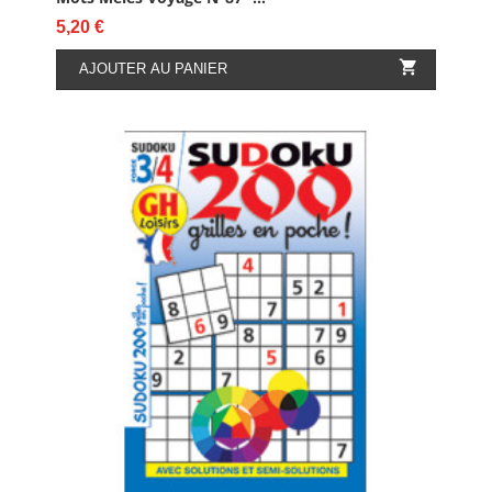
Prix
5,20 €

AJOUTER AU PANIER