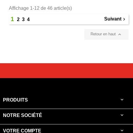
Affichage 1-12 de 46 article(s)
1
Suivant

2
3
4

Retour en haut

PRODUITS

NOTRE SOCIÉTÉ

VOTRE COMPTE