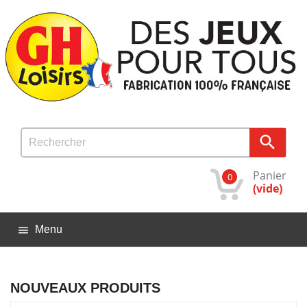

Panier
0
(vide)
Menu

NOUVEAUX PRODUITS