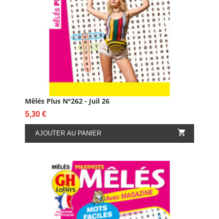
Mêlés Plus N°262 - Juil 26
Prix
5,30 €

AJOUTER AU PANIER