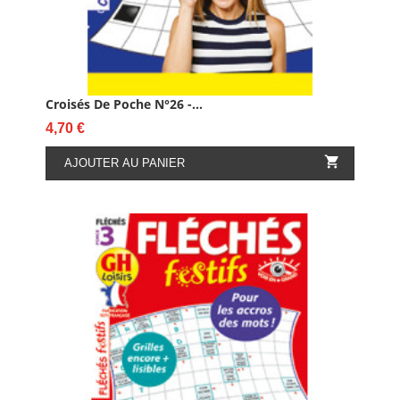
Croisés De Poche N°26 -...
Prix
4,70 €

AJOUTER AU PANIER