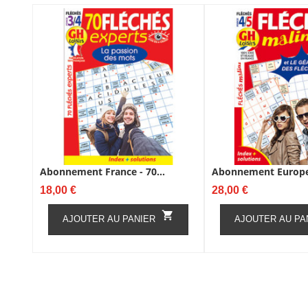
Abonnement France - 70...
Abonnement Europe -
Prix
Prix
18,00 €
28,00 €

AJOUTER AU PANIER
AJOUTER AU PA