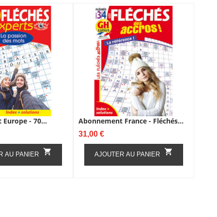
Europe - 70...
Abonnement France - Fléchés...
Prix
31,00 €


R AU PANIER
AJOUTER AU PANIER