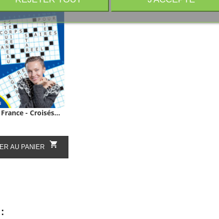
rance - Croisés...

ER AU PANIER
: