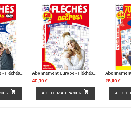
 Fléchés...
Abonnement Europe - Fléchés...
Abonnement 
Prix
Prix
40,00 €
26,00 €


NIER
AJOUTER AU PANIER
AJOUTE