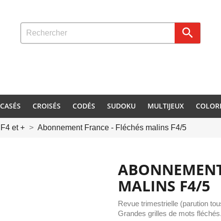

CASÉS
CROISÉS
CODÉS
SUDOKU
MULTIJEUX
COLOR
 F4 et +
Abonnement France - Fléchés malins F4/5
ABONNEMENT 
MALINS F4/5
Revue trimestrielle (parution tou
Grandes grilles de mots fléchés