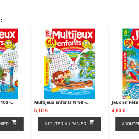
:
100 -...
Multijeux Enfants N°98 -...
Jeux En Fête
Prix
Prix
5,10 €
4,60 €


NIER
AJOUTER AU PANIER
AJOUTE