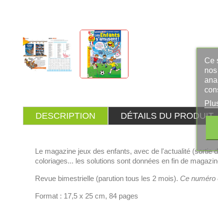
Ce s
nos 
ana
con
Plu
DESCRIPTION
DÉTAILS DU PRODUIT
Le magazine jeux des enfants, avec de l'actualité (sortie 
coloriages... les solutions sont données en fin de magazin
Revue bimestrielle (parution tous les 2 mois).
Ce numéro 
Format : 17,5 x 25 cm, 84 pages