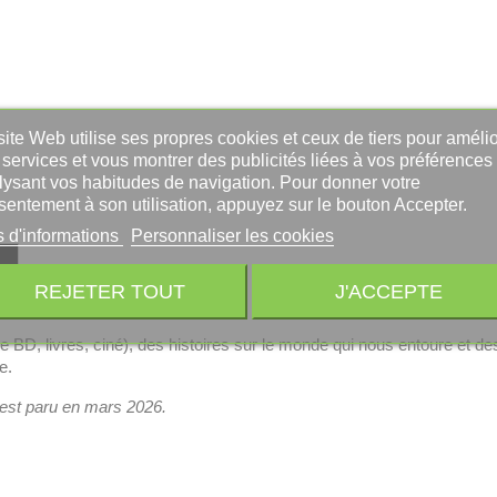
ite Web utilise ses propres cookies et ceux de tiers pour amélio
services et vous montrer des publicités liées à vos préférences
lysant vos habitudes de navigation. Pour donner votre
sentement à son utilisation, appuyez sur le bouton Accepter.
s d'informations
Personnaliser les cookies
REJETER TOUT
J'ACCEPTE
de BD, livres, ciné), des histoires sur le monde qui nous entoure et de
e.
est paru en
mars 2026.