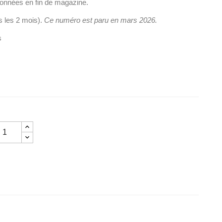
 données en fin de magazine.
s les 2 mois).
Ce numéro est paru en mars
2026.
s