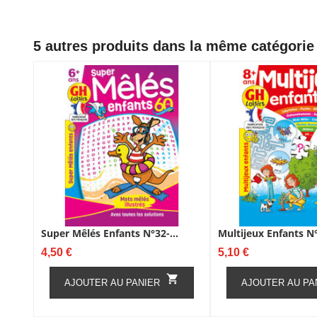
5 autres produits dans la même catégorie 
Super Mêlés Enfants N°32-...
Multijeux Enfants N°
Prix
Prix
4,50 €
5,10 €

AJOUTER AU PANIER
AJOUTER AU PA