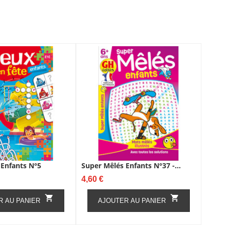
 Enfants N°5
Super Mêlés Enfants N°37 -...
Prix
4,60 €


R AU PANIER
AJOUTER AU PANIER