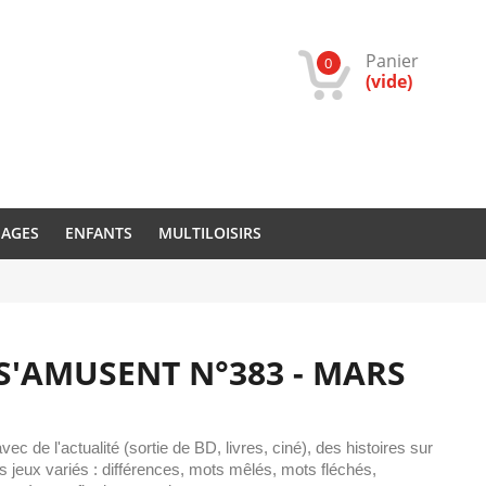
Panier
0
(vide)
IAGES
ENFANTS
MULTILOISIRS
S'AMUSENT N°383 - MARS
c de l'actualité (sortie de BD, livres, ciné), des histoires sur
s jeux variés : différences, mots mêlés, mots fléchés,