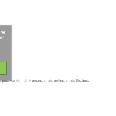
rer
 en
s jeux variés : différences, mots mêlés, mots fléchés,