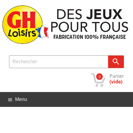

Panier
0
(vide)
Menu
