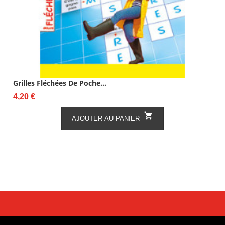
Grilles Fléchées De Poche...
Prix
4,20 €

AJOUTER AU PANIER