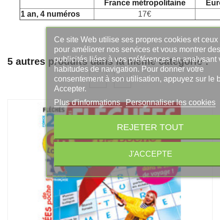
France métropolitaine
Eur
1 an, 4 numéros
17€
Ce site Web utilise ses propres cookies et ceux 
pour améliorer nos services et vous montrer des
publicités liées à vos préférences en analysant 
5 autres produits dans la même catégorie :
habitudes de navigation. Pour donner votre
consentement à son utilisation, appuyez sur le 
Accepter.
Plus d'informations
Personnaliser les cookies
REJETER TOUT
J'ACCEPTE