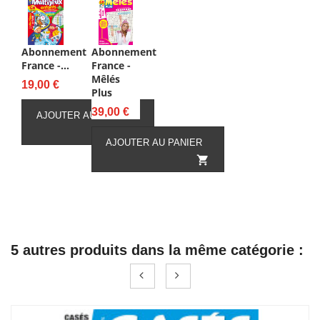
Abonnement
Abonnement
France -...
France -
Mêlés
Prix
19,00 €
Plus
Prix
39,00 €
AJOUTER AU PANIER

AJOUTER AU PANIER

5 autres produits dans la même catégorie :