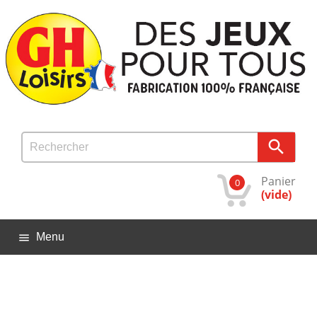

Panier
0
(vide)
Menu
