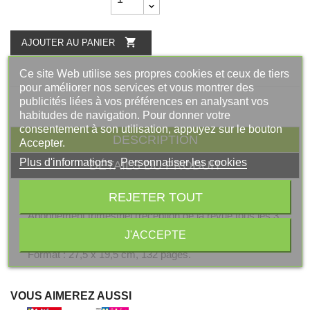

AJOUTER AU PANIER
Ce site Web utilise ses propres cookies et ceux de tiers
pour améliorer nos services et vous montrer des
publicités liées à vos préférences en analysant vos
habitudes de navigation. Pour donner votre
consentement à son utilisation, appuyez sur le bouton
DESCRIPTION
Accepter.
Plus d'informations
Personnaliser les cookies
DÉTAILS DU PRODUIT
REJETER TOUT
Abonnement trimestriel (réception de la revue tous les 3
mois) pour la zone Europe et autres pays étrangers.
J'ACCEPTE
Format : 27,5 x 19,5 cm, 132 pages.
VOUS AIMEREZ AUSSI