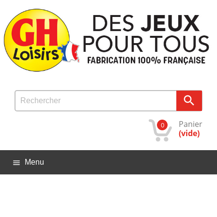

Panier
0
(vide)
Menu
