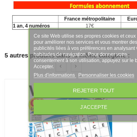
France métropolitaine
Euro
1 an, 4 numéros
17€
Ce site Web utilise ses propres cookies et ceux 
pour améliorer nos services et vous montrer des
publicités liées à vos préférences en analysant 
habitudes de navigation. Pour donner votre
5 autres produits dans la même catégorie :
consentement à son utilisation, appuyez sur le 
Accepter.
Plus d'informations
Personnaliser les cookies
REJETER TOUT
J'ACCEPTE