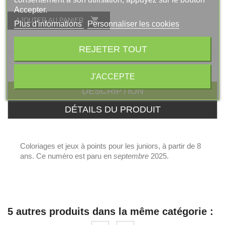
Accepter.

AJOUTER AU PANIER
Plus d'informations
Personnaliser les cookies
REJETER TOUT
J'ACCEPTE
DESCRIPTION
DÉTAILS DU PRODUIT
Coloriages et jeux à points pour les juniors, à partir de 8
ans. Ce numéro est paru en
septembre
2025.
5 autres produits dans la même catégorie :