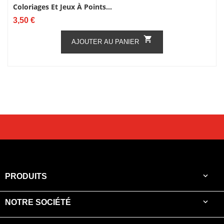
Coloriages Et Jeux À Points...
Prix
3,50 €

AJOUTER AU PANIER

PRODUITS

NOTRE SOCIÉTÉ