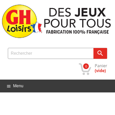

Panier
0
(vide)
Menu
