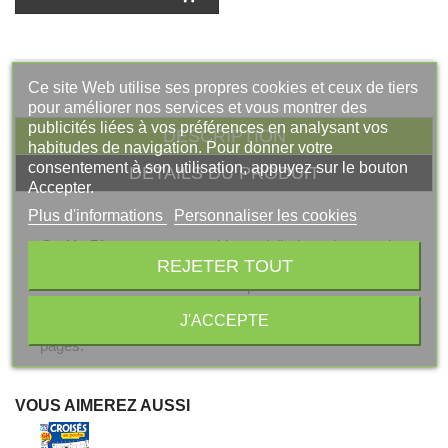
Ce site Web utilise ses propres cookies et ceux de tiers
pour améliorer nos services et vous montrer des
publicités liées à vos préférences en analysant vos
DESCRIPTION
habitudes de navigation. Pour donner votre
consentement à son utilisation, appuyez sur le bouton
DÉTAILS DU PRODUIT
Accepter.
Plus d'informations
Personnaliser les cookies
Codés Plus
est une revue bimestrielle (parution tous les
REJETER TOUT
2 mois). L'abonnement correspond à 6 numéros /an ou
12 numéros /2ans. Tarif valable pour la France
métropolitaine.
J'ACCEPTE
Avec index et solutions. Format : 15 x 20,5 cm, 100
pages.
VOUS AIMEREZ AUSSI