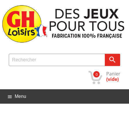

Panier
0
(vide)
Menu
