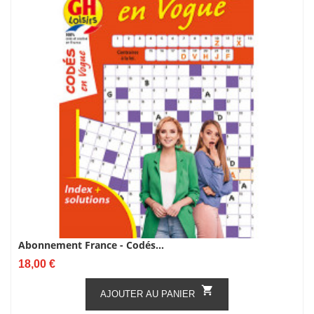
Abonnement France - Codés...
Prix
18,00 €

AJOUTER AU PANIER