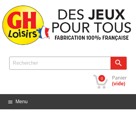

Panier
0
(vide)
Menu
