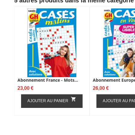
5 autres produits dans la même catégorie 
Abonnement France - Mots...
Abonnement Europe 
Prix
Prix
23,00 €
26,00 €

AJOUTER AU PANIER
AJOUTER AU PA