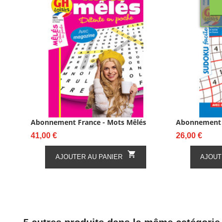
Abonnement France - Mots Mêlés
Abonnement F
Prix
Prix
41,00 €
26,00 €

AJOUTER AU PANIER
AJOUT