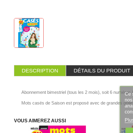
DESCRIPTION
DÉTAILS DU PRODUIT
Abonnement bimestriel (tous les 2 mois), soit 6 numéros /
Ce s
nos 
Mots casés de Saison est proposé avec de grandes grilles
ana
con
Plu
VOUS AIMEREZ AUSSI