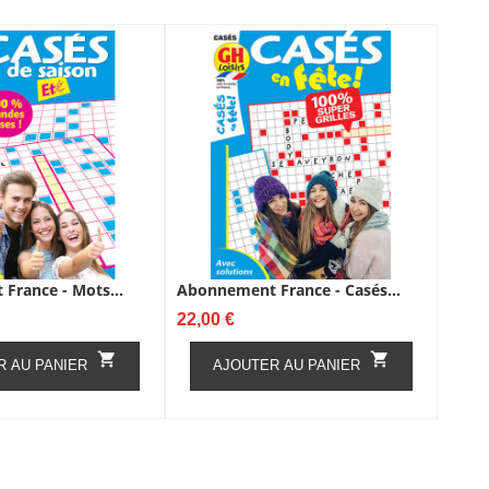
France - Mots...
Abonnement France - Casés...
Prix
22,00 €


R AU PANIER
AJOUTER AU PANIER