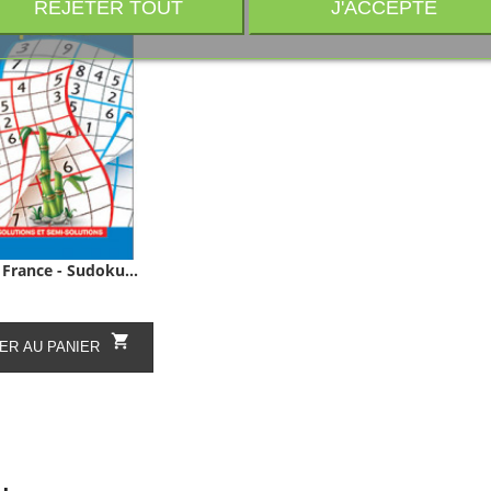
REJETER TOUT
J'ACCEPTE
rance - Sudoku...

ER AU PANIER