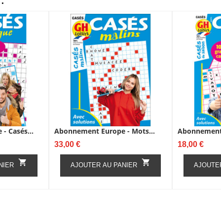
:
- Casés...
Abonnement Europe - Mots...
Abonnement 
Prix
Prix
33,00 €
18,00 €


NIER
AJOUTER AU PANIER
AJOUTE