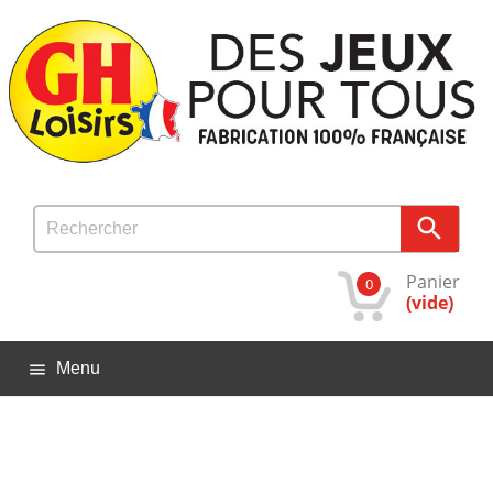

Panier
0
(vide)
Menu
