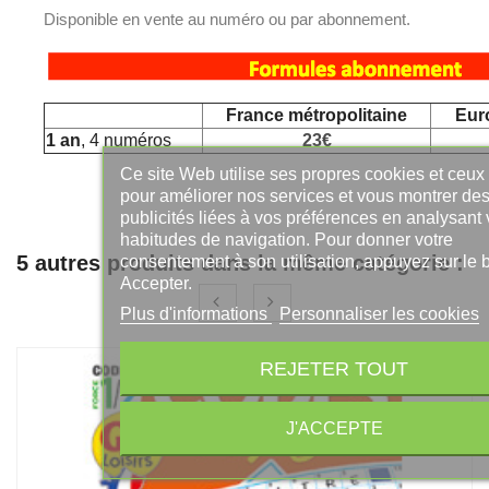
Disponible en vente au numéro ou par abonnement.
France métropolitaine
Eur
1 an
, 4 numéros
23€
Ce site Web utilise ses propres cookies et ceux 
pour améliorer nos services et vous montrer des
publicités liées à vos préférences en analysant 
habitudes de navigation. Pour donner votre
5 autres produits dans la même catégorie :
consentement à son utilisation, appuyez sur le 
Accepter.
Plus d'informations
Personnaliser les cookies
REJETER TOUT
J'ACCEPTE