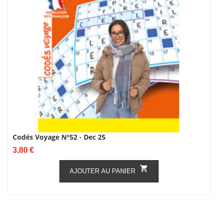
Codés Voyage N°52 - Dec 25
Prix
3,80 €

AJOUTER AU PANIER