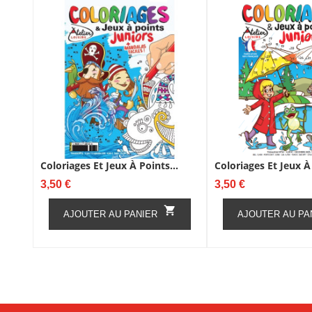
Coloriages Et Jeux À Points...
Coloriages Et Jeux À 
Prix
Prix
3,50 €
3,50 €

AJOUTER AU PANIER
AJOUTER AU PA