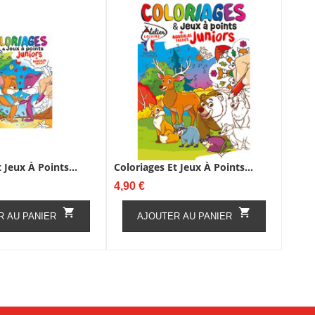
 Jeux À Points...
Coloriages Et Jeux À Points...
Prix
4,90 €


R AU PANIER
AJOUTER AU PANIER