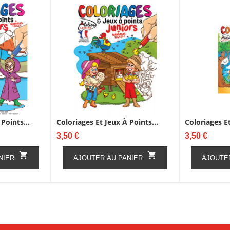
Points...
Coloriages Et Jeux À Points...
Coloriages Et
Prix
Prix
3,50 €
3,50 €


NIER
AJOUTER AU PANIER
AJOUTE